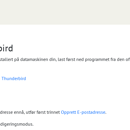
bird
stallert på datamaskinen din, last først ned programmet fra den o
d Thunderbird
dresse ennå, utfør først trinnet
Opprett E-postadresse
.
edigeringsmodus.