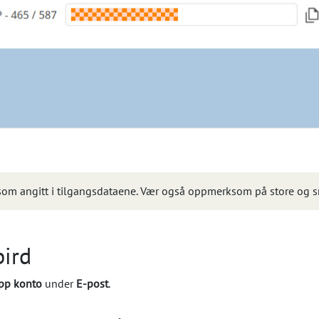
g som angitt i tilgangsdataene. Vær også oppmerksom på store og 
bird
opp konto
under
E-post
.