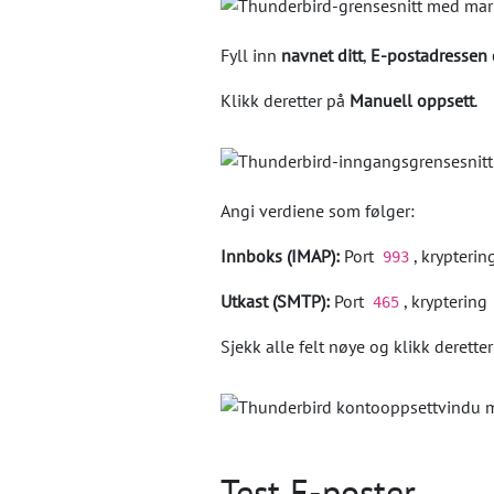
Fyll inn
navnet ditt
,
E-postadressen 
Klikk deretter på
Manuell oppsett
.
Angi verdiene som følger:
Innboks (IMAP):
Port
, krypteri
993
Utkast (SMTP):
Port
, kryptering
465
Sjekk alle felt nøye og klikk derette
Test E-poster