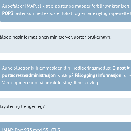
Anbefalt er
IMAP
, slik at e-poster og mapper forblir synkronisert 
POP3
laster kun ned e-poster lokalt og er bare nyttig i spesielle ti
påloggingsinformasjonen min (server, porter, brukernavn,
Åpne bluetronix-hjemmesiden din i redigeringsmodus:
E-post ⯈
postadresseadministrasjon
. Klikk på
Påloggingsinformasjon
for 
Vær oppmerksom på nøyaktig stor/liten skriving.
kryptering trenger jeg?
IMAP
: Port
993
med
SSL/TLS
.