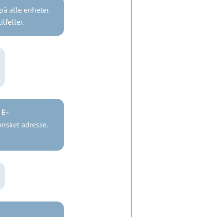
på alle enheter.
lfeller.
 E-
ønsket adresse.