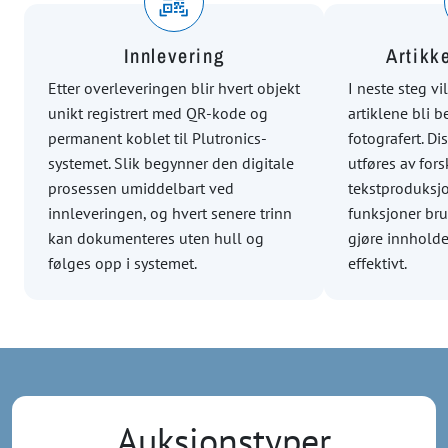
Innlevering
Artikk
Etter overleveringen blir hvert objekt
I neste steg v
unikt registrert med QR-kode og
artiklene bli 
permanent koblet til Plutronics-
fotografert. D
systemet. Slik begynner den digitale
utføres av fors
prosessen umiddelbart ved
tekstproduksj
innleveringen, og hvert senere trinn
funksjoner bru
kan dokumenteres uten hull og
gjøre innholde
følges opp i systemet.
effektivt.
Auksjonstyper