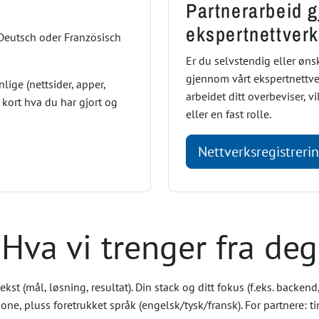
Partnerarbeid 
ekspertnettverk
Deutsch oder Französisch
Er du selvstendig eller øns
gjennom vårt ekspertnettver
nlige (nettsider, apper,
arbeidet ditt overbeviser, v
 kort hva du har gjort og
eller en fast rolle.
Nettverksregistreri
Hva vi trenger fra deg
kst (mål, løsning, resultat). Din stack og ditt fokus (f.eks. backend
one, pluss foretrukket språk (engelsk/tysk/fransk). For partnere: ti