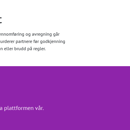
t
jennomføring og avregning går
vurderer partnere før godkjenning
n eller brudd på regler.
a plattformen vår.