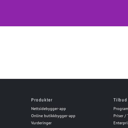
Produkter
Tilbud
Nettsidebygger-app
Program
Online butikkbygger-app
Priser / 
Vurderinger
Enterpri