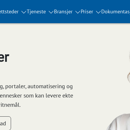
ttsteder
Tjeneste
Bransjer
Priser
Dokumentas
er
g, portaler, automatisering og
 mennesker som kan levere ekte
vitnemål.
nad