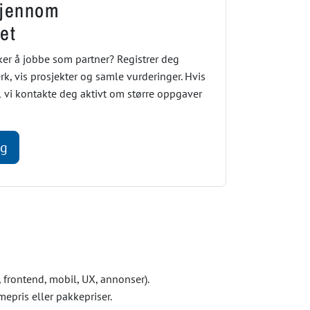
gjennom
et
ker å jobbe som partner? Registrer deg
k, vis prosjekter og samle vurderinger. Hvis
il vi kontakte deg aktivt om større oppgaver
ng
, frontend, mobil, UX, annonser).
mepris eller pakkepriser.