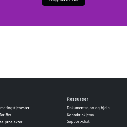
Ressurser
meringstjenester
Dokumentasjon og hjelp
Tariffer
Kontakt-skjema
Support-chat
se-prosjekter